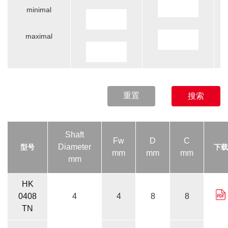
minimal
maximal
重置
搜索
Shaft
Fw
D
C
Diameter
型号
下载
mm
mm
mm
mm
HK
0408
4
4
8
8
TN